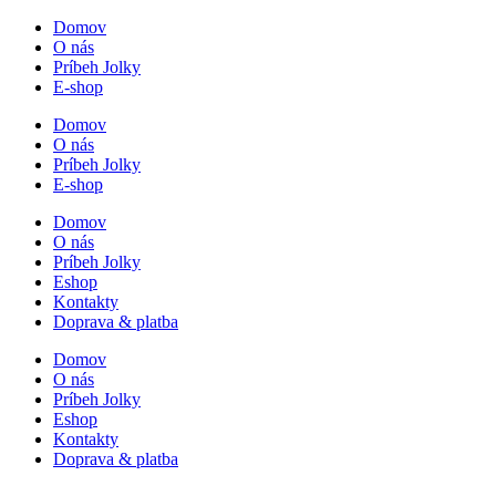
Skip
Domov
to
O nás
content
Príbeh Jolky
E-shop
Domov
O nás
Príbeh Jolky
E-shop
Domov
O nás
Príbeh Jolky
Eshop
Kontakty
Doprava & platba
Domov
O nás
Príbeh Jolky
Eshop
Kontakty
Doprava & platba